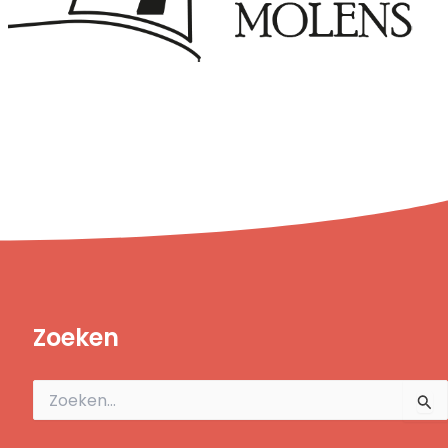
Zoeken
Zoek
naar: