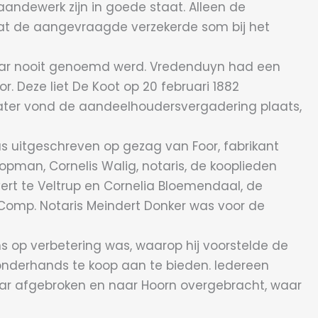
andewerk zijn in goede staat. Alleen de
 dat de aangevraagde verzekerde som bij het
, maar nooit genoemd werd. Vredenduyn had een
. Deze liet De Koot op 20 februari 1882
 later vond de aandeelhoudersvergadering plaats,
s uitgeschreven op gezag van Foor, fabrikant
pman, Cornelis Walig, notaris, de kooplieden
rt te Veltrup en Cornelia Bloemendaal, de
 Comp. Notaris Meindert Donker was voor de
ns op verbetering was, waarop hij voorstelde de
 onderhands te koop aan te bieden. Iedereen
 jaar afgebroken en naar Hoorn overgebracht, waar