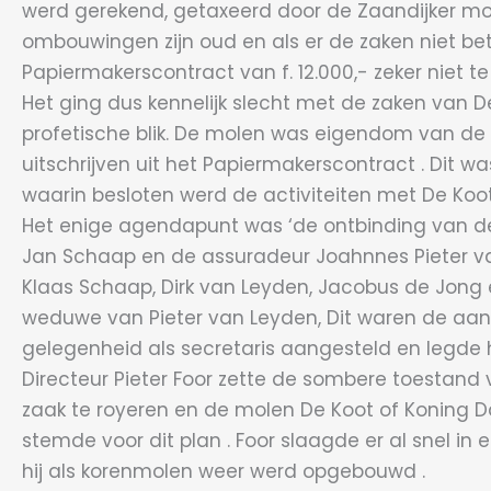
werd gerekend, getaxeerd door de Zaandijker mol
ombouwingen zijn oud en als er de zaken niet be
Papiermakerscontract van f. 12.000,- zeker niet t
Het ging dus kennelijk slecht met de zaken van D
profetische blik. De molen was eigendom van de f
uitschrijven uit het Papiermakerscontract . Dit 
waarin besloten werd de activiteiten met De Koot s
Het enige agendapunt was ‘de ontbinding van de
Jan Schaap en de assuradeur Joahnnes Pieter van
Klaas Schaap, Dirk van Leyden, Jacobus de Jong 
weduwe van Pieter van Leyden, Dit waren de aand
gelegenheid als secretaris aangesteld en legde h
Directeur Pieter Foor zette de sombere toestand 
zaak te royeren en de molen De Koot of Koning Da
stemde voor dit plan . Foor slaagde er al snel i
hij als korenmolen weer werd opgebouwd .