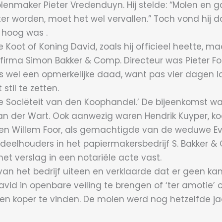
enmaker Pieter Vredenduyn. Hij stelde: “Molen en ga
ter worden, moet het wel vervallen.” Toch vond hij
e hoog was .
e Koot of Koning David, zoals hij officieel heette
irma Simon Bakker & Comp. Directeur was Pieter Foor
was wel een opmerkelijke daad, want pas vier dagen
til te zetten.
 Sociëteit van den Koophandel.’ De bijeenkomst wa
 der Wart. Ook aanwezig waren Hendrik Kuyper, koo
en Willem Foor, als gemachtigde van de weduwe Eve
eelhouders in het papiermakersbedrijf S. Bakker &
et verslag in een notariële acte vast.
van het bedrijf uiteen en verklaarde dat er geen ka
vid in openbare veiling te brengen of ‘ter amotie’
n een koper te vinden. De molen werd nog hetzelfde