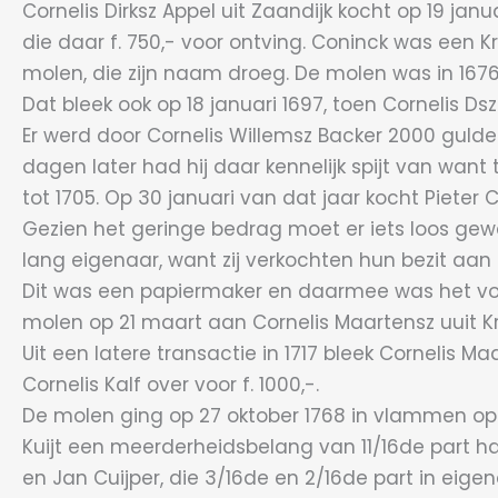
Cornelis Dirksz Appel uit Zaandijk kocht op 19 jan
die daar f. 750,- voor ontving. Coninck was een
molen, die zijn naam droeg. De molen was in 167
Dat bleek ook op 18 januari 1697, toen Cornelis D
Er werd door Cornelis Willemsz Backer 2000 gulde
dagen later had hij daar kennelijk spijt van want
tot 1705. Op 30 januari van dat jaar kocht Pieter
Gezien het geringe bedrag moet er iets loos gewe
lang eigenaar, want zij verkochten hun bezit aan G
Dit was een papiermaker en daarmee was het voor
molen op 21 maart aan Cornelis Maartensz uuit Kr
Uit een latere transactie in 1717 bleek Cornelis 
Cornelis Kalf over voor f. 1000,-.
De molen ging op 27 oktober 1768 in vlammen op
Kuijt een meerderheidsbelang van 11/16de part h
en Jan Cuijper, die 3/16de en 2/16de part in eig