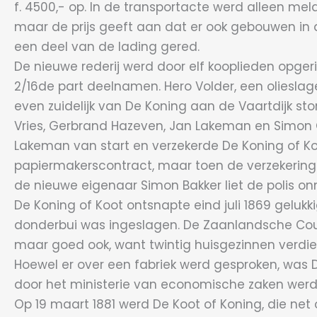
f. 4500,- op. In de transportacte werd alleen m
maar de prijs geeft aan dat er ook gebouwen in 
een deel van de lading gered.
De nieuwe rederij werd door elf kooplieden opge
2/16de part deelnamen. Hero Volder, een oliesl
even zuidelijk van De Koning aan de Vaartdijk st
Vries, Gerbrand Hazeven, Jan Lakeman en Simon O
Lakeman van start en verzekerde De Koning of Koo
papiermakerscontract, maar toen de verzekering in
de nieuwe eigenaar Simon Bakker liet de polis onm
De Koning of Koot ontsnapte eind juli 1869 gelu
donderbui was ingeslagen. De Zaanlandsche Coura
maar goed ook, want twintig huisgezinnen verdie
Hoewel er over een fabriek werd gesproken, was 
door het ministerie van economische zaken werd
Op 19 maart 1881 werd De Koot of Koning, die n