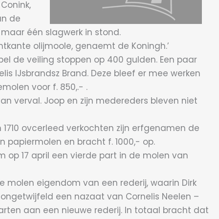
 Conink,
an de
 maar één slagwerk in stond.
chtkante olijmoole, genaemt de Koningh.’
pel de veiling stoppen op 400 gulden. Een paar
nelis IJsbrandsz Brand. Deze bleef er mee werken
olen voor f. 850,.- .
an verval. Joop en zijn medereders bleven niet
 1710 ovcerleed verkochten zijn erfgenamen de
 papiermolen en bracht f. 1000,- op.
m op 17 april een vierde part in de molen van
 molen eigendom van een rederij, waarin Dirk
 ongetwijfeld een nazaat van Cornelis Neelen –
rten aan een nieuwe rederij. In totaal bracht dat