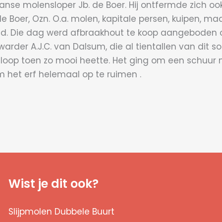
 molensloper Jb. de Boer. Hij ontfermde zich ook. A
 Boer, Ozn. O.a. molen, kapitale persen, kuipen, maa
oid. Die dag werd afbraakhout te koop aangeboden o
rder A.J.C. van Dalsum, die al tientallen van dit s
ls sloop toen zo mooi heette. Het ging om een schuur
 het erf helemaal op te ruimen .
Wist je dit ook?
Slijpmolen Dubbele Buurt