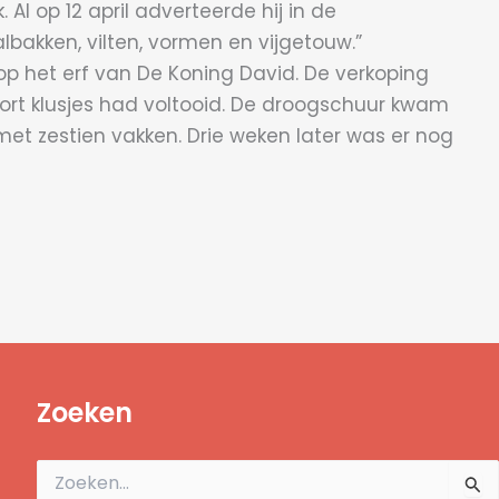
l op 12 april adverteerde hij in de
lbakken, vilten, vormen en vijgetouw.”
p het erf van De Koning David. De verkoping
oort klusjes had voltooid. De droogschuur kwam
 met zestien vakken. Drie weken later was er nog
Zoeken
Zoek
naar: