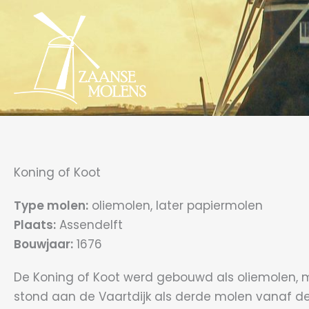
Ga
naar
de
inhoud
Koning of Koot
Type molen:
oliemolen, later papiermolen
Plaats:
Assendelft
Bouwjaar:
1676
De Koning of Koot werd gebouwd als oliemolen, 
stond aan de Vaartdijk als derde molen vanaf 