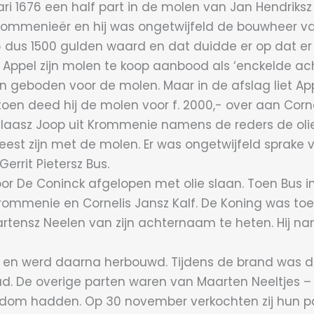
uari 1676 een half part in de molen van Jan Hendriksz
 Krommenieër en hij was ongetwijfeld de bouwheer v
6 dus 1500 gulden waard en dat duidde er op dat er
sz Appel zijn molen te koop aanbood als ‘enckelde a
n geboden voor de molen. Maar in de afslag liet Ap
 toen deed hij de molen voor f. 2000,- over aan Cor
 Claasz Joop uit Krommenie namens de reders de oliem
est zijn met de molen. Er was ongetwijfeld sprake v
errit Pietersz Bus.
 De Coninck afgelopen met olie slaan. Toen Bus in
ommenie en Cornelis Jansz Kalf. De Koning was toen
Maartensz Neelen van zijn achternaam te heten. Hij na
 en werd daarna herbouwd. Tijdens de brand was de
ad. De overige parten waren van Maarten Neeltjes –
endom hadden. Op 30 november verkochten zij hun pa