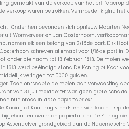
elding gemaakt van de verkoop van het erf, ‘daerop
de verkoop waren betrokken. Vermoedelijk ging het
richt. Onder hen bevonden zich opnieuw Maarten Nee
ager uit Wormerveer en Jan Oosterhoorn, verfkoopma
ond, namen elk een belang van 2/16de part. Dirk Hoo
osterhoon schreven allemaal voor 1/16de part in. D
t onder die naam tot 13 februari 1813. De molen werd
 1813 werd beëindigd stond De Koning of Koot voor f.
iddellijk verlagen tot 5000 gulden.
kkiger. Toen ontsnapte de molen aan verwoesting doo
nt van 31 juli meldde: “Er was geen grote schade 
nen hun brood in deze papierfabriek.”
De Koning of Koot nog steeds een windmolen. Op de 
 bijgehouden kwam de papierfabriek De Koning niet 
et op Assendelver grondgebied aan de Nauernasche