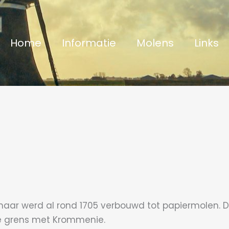
Home
Informatie
Molens
Links
maar werd al rond 1705 verbouwd tot papiermolen. 
de grens met Krommenie.