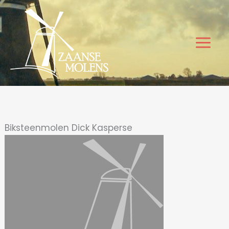
Ga
naar
de
inhoud
Biksteenmolen Dick Kasperse