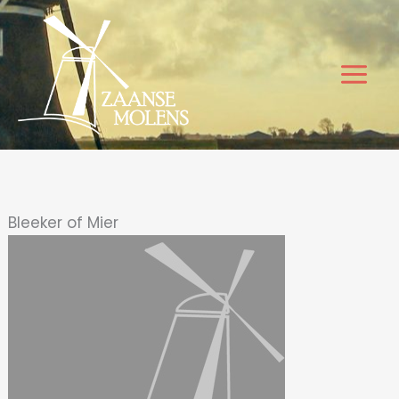
Ga
naar
de
inhoud
Bleeker of Mier