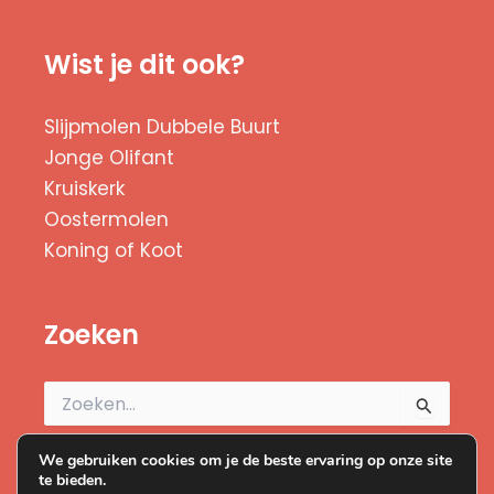
Wist je dit ook?
Slijpmolen Dubbele Buurt
Jonge Olifant
Kruiskerk
Oostermolen
Koning of Koot
Zoeken
Zoek
naar:
We gebruiken cookies om je de beste ervaring op onze site
te bieden.