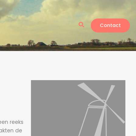
Zoeken
Contact
een reeks
akten de