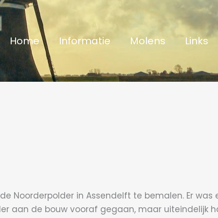
Home
Informatie
Molens
Links
 Noorderpolder in Assendelft te bemalen. Er was 
der aan de bouw vooraf gegaan, maar uiteindelijk h