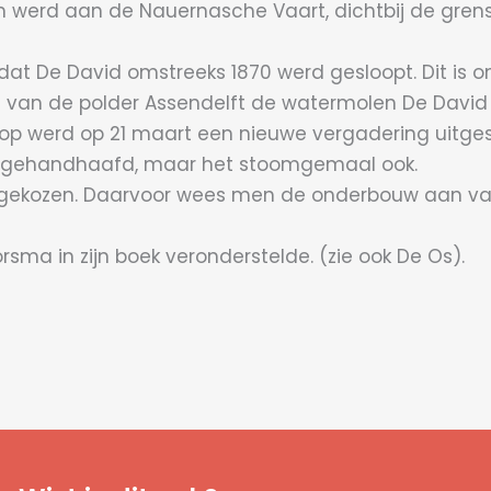
werd aan de Nauernasche Vaart, dichtbij de gren
at De David omstreeks 1870 werd gesloopt. Dit is onj
n van de polder Assendelft de watermolen De Davi
rop werd op 21 maart een nieuwe vergadering uitge
eef gehandhaafd, maar het stoomgemaal ook.
l gekozen. Daarvoor wees men de onderbouw aan va
rsma in zijn boek veronderstelde. (zie ook De Os).