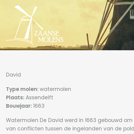
Ga
naar
de
inhoud
David
Type molen:
watermolen
Plaats:
Assendelft
Bouwjaar:
1663
Watermolen De David werd in 1663 gebouwd om de
van conflicten tussen de ingelanden van de pol