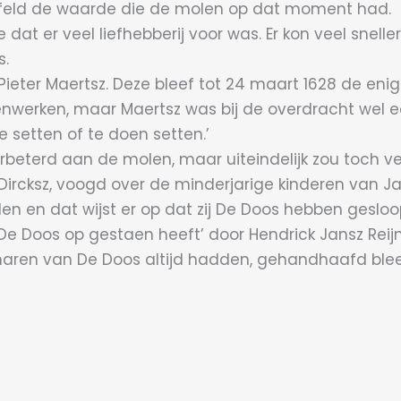
ijfeld de waarde die de molen op dat moment had.
 dat er veel liefhebberij voor was. Er kon veel sn
s.
ieter Maertsz. Deze bleef tot 24 maart 1628 de eni
enwerken, maar Maertsz was bij de overdracht wel 
setten of te doen setten.’
verbeterd aan de molen, maar uiteindelijk zou toch ve
em Dircksz, voogd over de minderjarige kinderen van
en en dat wijst er op dat zij De Doos hebben gesloop
 De Doos op gestaen heeft’ door Hendrick Jansz Rei
enaren van De Doos altijd hadden, gehandhaafd blee