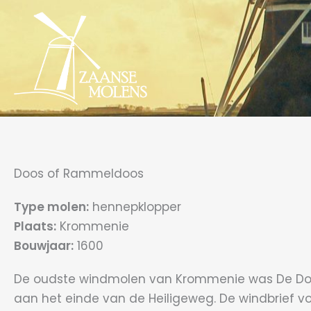
Ga
naar
de
inhoud
Doos of Rammeldoos
Type molen:
hennepklopper
Plaats:
Krommenie
Bouwjaar:
1600
De oudste windmolen van Krommenie was De Doos
aan het einde van de Heiligeweg. De windbrief 