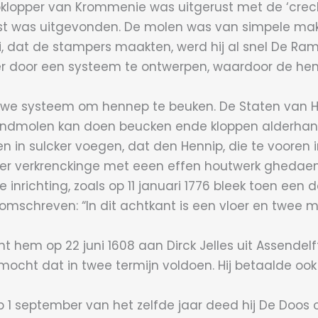
klopper van Krommenie was uitgerust met de ‘creck
est was uitgevonden. De molen was van simpele mak
waai, dat de stampers maakten, werd hij al snel De
er door een systeem te ontwerpen, waardoor de henn
nieuwe systeem om hennep te beuken. De Staten van 
ndmolen kan doen beucken ende kloppen alderhande 
n in sulcker voegen, dat den Hennip, die te voore
er verkrenckinge met eeen effen houtwerk ghedaen 
richting, zoals op 11 januari 1776 bleek toen een d
schreven: “In dit achtkant is een vloer en twee maa
hem op 22 juni 1608 aan Dirck Jelles uit Assendelft,
n mocht dat in twee termijn voldoen. Hij betaalde 
op 1 september van het zelfde jaar deed hij De Doo