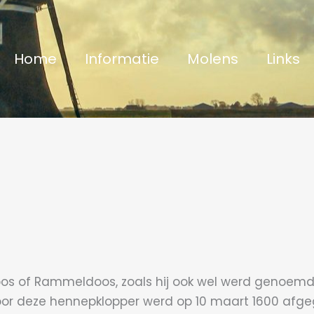
Home
Informatie
Molens
Links
 of Rammeldoos, zoals hij ook wel werd genoemd. 
voor deze hennepklopper werd op 10 maart 1600 afg