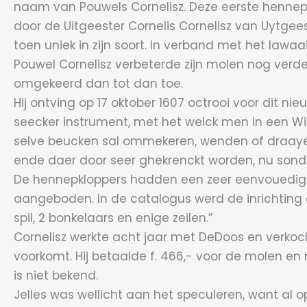
naam van Pouwels Cornelisz. Deze eerste hennep
door de Uitgeester Cornelis Cornelisz van Uytge
toen uniek in zijn soort. In verband met het la
Pouwel Cornelisz verbeterde zijn molen nog verd
omgekeerd dan tot dan toe.
Hij ontving op 17 oktober 1607 octrooi voor dit 
seecker instrument, met het welck men in een Wi
selve beucken sal ommekeren, wenden of draaye
ende daer door seer ghekrenckt worden, nu sond
De hennepkloppers hadden een zeer eenvouedige in
aangeboden. In de catalogus werd de inrichting om
spil, 2 bonkelaars en enige zeilen.”
Cornelisz werkte acht jaar met DeDoos en verkocht 
voorkomt. Hij betaalde f. 466,- voor de molen e
is niet bekend.
Jelles was wellicht aan het speculeren, want al 