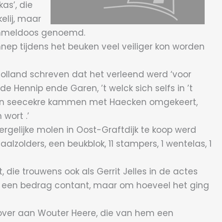
as’, die
elij, maar
 Rammeldoos genoemd.
ep tijdens het beuken veel veiliger kon worden
Holland schreven dat het verleend werd ‘voor
Hennip ende Garen, ’t welck sich selfs in ’t
n in seecekre kammen met Haecken omgekeert,
wort .’
ergelijke molen in Oost-Graftdijk te koop werd
lzolders, een beukblok, 11 stampers, 1 wentelas, 1
 die trouwens ook als Gerrit Jelles in de actes
ook een bedrag contant, maar om hoeveel het ging
s over aan Wouter Heere, die van hem een