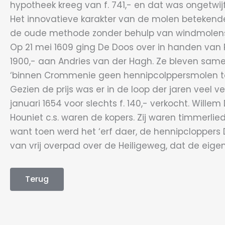
hypotheek kreeg van f. 741,- en dat was ongetw
Het innovatieve karakter van de molen betekende
de oude methode zonder behulp van windmolen
Op 21 mei 1609 ging De Doos over in handen van P
1900,- aan Andries van der Hagh. Ze bleven sam
‘binnen Crommenie geen hennipcolppersmolen te 
Gezien de prijs was er in de loop der jaren veel 
januari 1654 voor slechts f. 140,- verkocht. Will
Houniet c.s. waren de kopers. Zij waren timmerlied
want toen werd het ‘erf daer, de hennipcloppers
van vrij overpad over de Heiligeweg, dat de eig
Terug