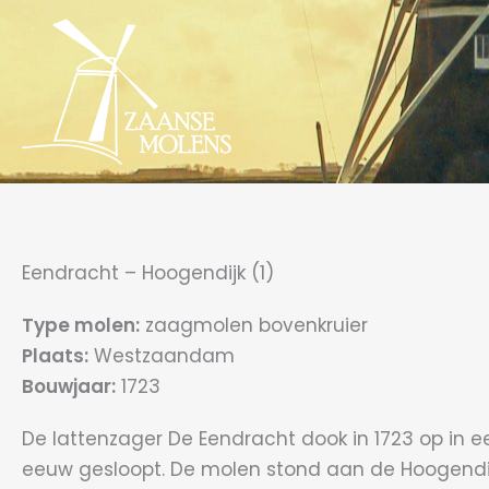
Ga
naar
de
inhoud
Eendracht – Hoogendijk (1)
Type molen:
zaagmolen bovenkruier
Plaats:
Westzaandam
Bouwjaar:
1723
De lattenzager De Eendracht dook in 1723 op in e
eeuw gesloopt. De molen stond aan de Hoogendijk