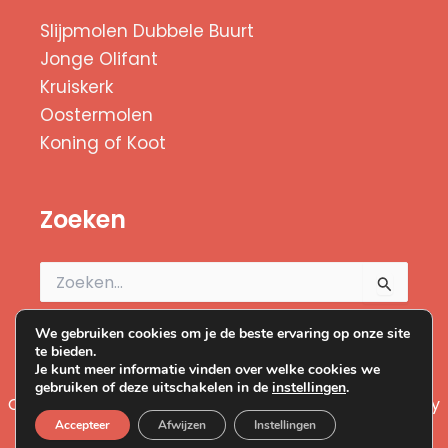
Slijpmolen Dubbele Buurt
Jonge Olifant
Kruiskerk
Oostermolen
Koning of Koot
Zoeken
Zoek
naar:
We gebruiken cookies om je de beste ervaring op onze site
te bieden.
Je kunt meer informatie vinden over welke cookies we
gebruiken of deze uitschakelen in de
instellingen
.
Copyright © 2026 Duizend Zaanse Molens | Powered by
Accepteer
Afwijzen
Instellingen
I-match