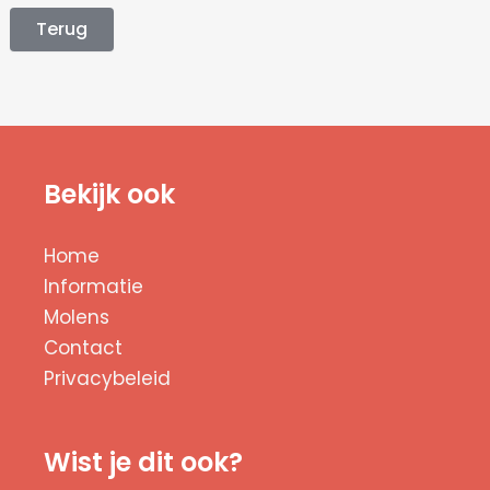
Terug
Bekijk ook
Home
Informatie
Molens
Contact
Privacybeleid
Wist je dit ook?