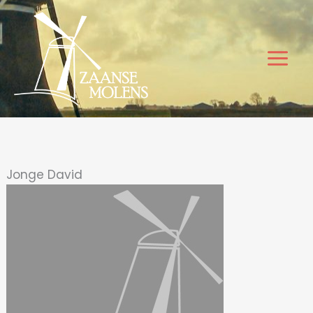
Ga
naar
de
inhoud
Jonge David