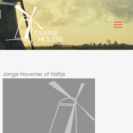
Ga
naar
de
inhoud
Jonge Hovenier of Halfje