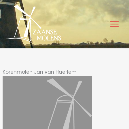
Ga
naar
de
inhoud
Korenmolen Jan van Haerlem