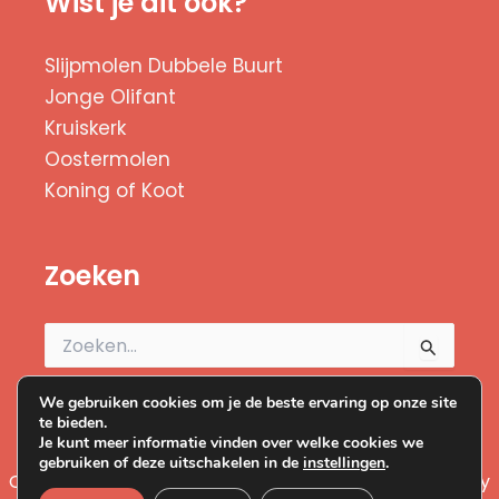
Wist je dit ook?
Slijpmolen Dubbele Buurt
Jonge Olifant
Kruiskerk
Oostermolen
Koning of Koot
Zoeken
Zoek
naar:
We gebruiken cookies om je de beste ervaring op onze site
te bieden.
Je kunt meer informatie vinden over welke cookies we
gebruiken of deze uitschakelen in de
instellingen
.
Copyright © 2026 Duizend Zaanse Molens | Powered by