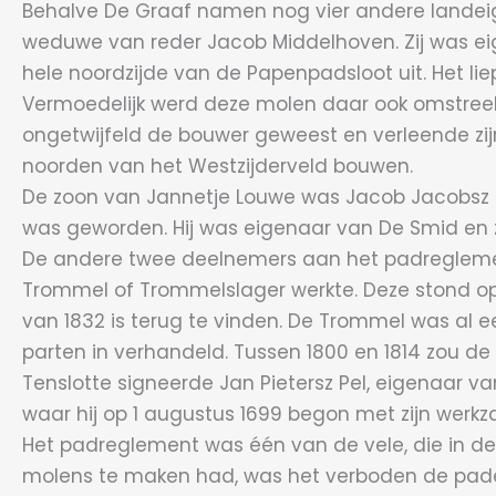
Behalve De Graaf namen nog vier andere landeig
weduwe van reder Jacob Middelhoven. Zij was eig
hele noordzijde van de Papenpadsloot uit. Het liep 
Vermoedelijk werd deze molen daar ook omstreeks 
ongetwijfeld de bouwer geweest en verleende zij
noorden van het Westzijderveld bouwen.
De zoon van Jannetje Louwe was Jacob Jacobsz 
was geworden. Hij was eigenaar van De Smid en zo
De andere twee deelnemers aan het padreglement 
Trommel of Trommelslager werkte. Deze stond op 
van 1832 is terug te vinden. De Trommel was al 
parten in verhandeld. Tussen 1800 en 1814 zou d
Tenslotte signeerde Jan Pietersz Pel, eigenaar va
waar hij op 1 augustus 1699 begon met zijn werk
Het padreglement was één van de vele, die in de
molens te maken had, was het verboden de paden