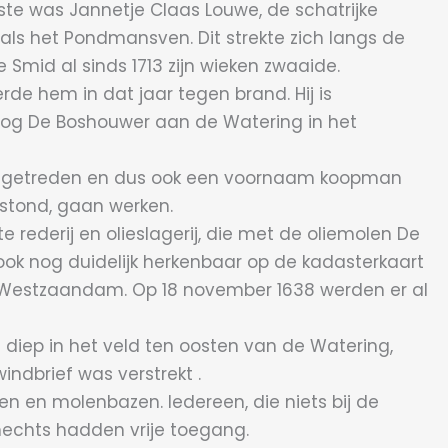
te was Jannetje Claas Louwe, de schatrijke
ls het Pondmansven. Dit strekte zich langs de
e Smid al sinds 1713 zijn wieken zwaaide.
de hem in dat jaar tegen brand. Hij is
 nog De Boshouwer aan de Watering in het
was getreden en dus ook een voornaam koopman
 stond, gaan werken.
ederij en olieslagerij, die met de oliemolen De
ok nog duidelijk herkenbaar op de kadasterkaart
de Westzaandam. Op 18 november 1638 werden er al
d diep in het veld ten oosten van de Watering,
ndbrief was verstrekt .
 en molenbazen. Iedereen, die niets bij de
echts hadden vrije toegang.