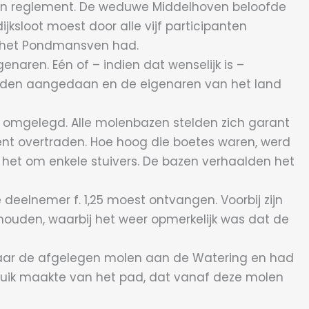
zo’n reglement. De weduwe Middelhoven beloofde
ksloot moest door alle vijf participanten
p het Pondmansven had.
naren. Eén of – indien dat wenselijk is –
orden aangedaan en de eigenaren van het land
n omgelegd. Alle molenbazen stelden zich garant
ment overtraden. Hoe hoog die boetes waren, werd
het om enkele stuivers. De bazen verhaalden het
deelnemer f. 1,25 moest ontvangen. Voorbij zijn
uden, waarbij het weer opmerkelijk was dat de
 naar de afgelegen molen aan de Watering en had
ebruik maakte van het pad, dat vanaf deze molen