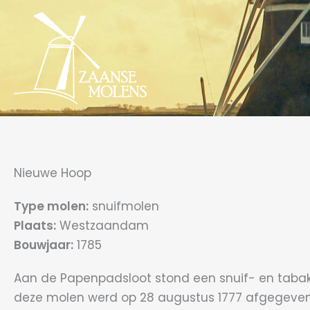
Ga
naar
de
inhoud
Nieuwe Hoop
Type molen:
snuifmolen
Plaats:
Westzaandam
Bouwjaar:
1785
Aan de Papenpadsloot stond een snuif- en taba
deze molen werd op 28 augustus 1777 afgegeven