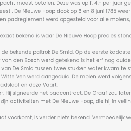
pacht moest betalen. Deze was op f. 4,- per jaar ge
st . De Nieuwe Hoop dook op 6 en 8 juni 1785 weer 
en padreglement werd opgesteld voor alle molens,
exact bekend is waar De Nieuwe Hoop precies stond, 
 de bekende paltrok De Smid. Op de eerste kadaste
van den Bosch werd getekend is het erf nog duidelij
 van De Smid tussen twee stukken water kwam te s
ls Witte Ven werd aangeduid. De molen werd volgen
padsloot en deze Vaart.
r. Hij signeerde het padcontract. De Graaf zou lat
zijn activiteiten met De Nieuwe Hoop, die hij in vei
ct voorkomt, is verder niets bekend. Vermoedelijk 