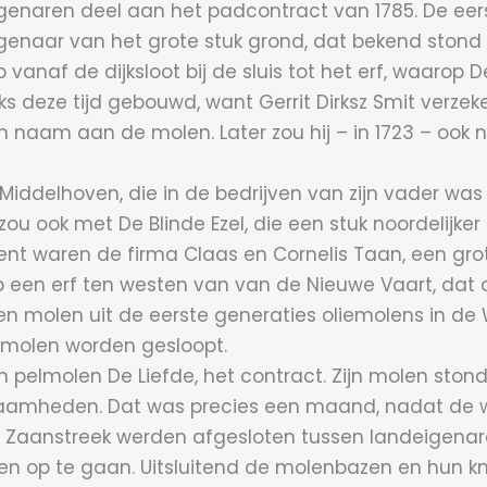
enaren deel aan het padcontract van 1785. De eers
enaar van het grote stuk grond, dat bekend stond a
vanaf de dijksloot bij de sluis tot het erf, waarop D
deze tijd gebouwd, want Gerrit Dirksz Smit verzeker
n naam aan de molen. Later zou hij – in 1723 – ook
Middelhoven, die in de bedrijven van zijn vader 
u ook met De Blinde Ezel, die een stuk noordelijker
waren de firma Claas en Cornelis Taan, een grote r
een erf ten westen van van de Nieuwe Vaart, dat o
een molen uit de eerste generaties oliemolens in 
e molen worden gesloopt.
n pelmolen De Liefde, het contract. Zijn molen ston
zaamheden. Dat was precies een maand, nadat de wi
 Zaanstreek werden afgesloten tussen landeigenaren
 op te gaan. Uitsluitend de molenbazen en hun kn