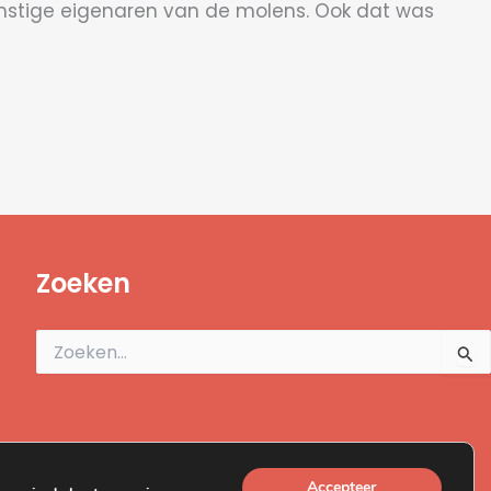
omstige eigenaren van de molens. Ook dat was
Zoeken
Zoek
naar:
Accepteer