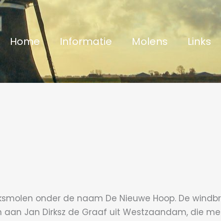
Home
Informatie
Molens
Links
ksmolen onder de naam De Nieuwe Hoop. De windbri
 aan Jan Dirksz de Graaf uit Westzaandam, die me