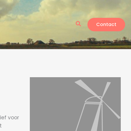
Zoeken
Contact
ef voor
t