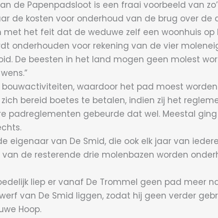
van de Papenpadsloot is een fraai voorbeeld van 
r de kosten voor onderhoud van de brug over de dij
n met het feit dat de weduwe zelf een woonhuis o
dt onderhouden voor rekening van de vier moleneige
ooid. De beesten in het land mogen geen molest w
 wens.”
jke bouwactiviteiten, waardoor het pad moest worde
ich bereid boetes te betalen, indien zij het regle
re padreglementen gebeurde dat wel. Meestal ging 
echts.
eigenaar van De Smid, die ook elk jaar van iedere 
van de resterende drie molenbazen worden onderho
moedelijk liep er vanaf De Trommel geen pad meer
de werf van De Smid liggen, zodat hij geen verder g
euwe Hoop.