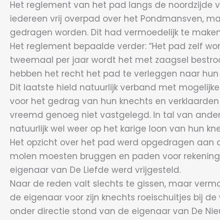
Het reglement van het pad langs de noordzijde 
iedereen vrij overpad over het Pondmansven, maa
gedragen worden. Dit had vermoedelijk te make
Het reglement bepaalde verder: “Het pad zelf wor
tweemaal per jaar wordt het met zaagsel bestr
hebben het recht het pad te verleggen naar hun
Dit laatste hield natuurlijk verband met mogeli
voor het gedrag van hun knechts en verklaarden z
vreemd genoeg niet vastgelegd. In tal van ande
natuurlijk wel weer op het karige loon van hun kn
Het opzicht over het pad werd opgedragen aan de 
molen moesten bruggen en paden voor rekening 
eigenaar van De Liefde werd vrijgesteld.
Naar de reden valt slechts te gissen, maar ver
de eigenaar voor zijn knechts roeischuitjes bij 
onder directie stond van de eigenaar van De Ni