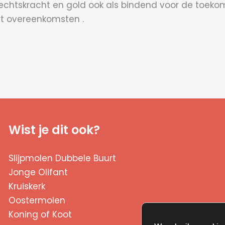
rechtskracht en gold ook als bindend voor de toek
ort overeenkomsten .
Wist je dit ook?
Slijpmolen Dubbele Buurt
Jonge Olifant
Kruiskerk
Oostermolen
Koning of Koot