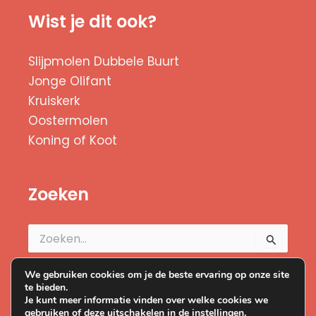
Wist je dit ook?
Slijpmolen Dubbele Buurt
Jonge Olifant
Kruiskerk
Oostermolen
Koning of Koot
Zoeken
Zoek
naar:
We gebruiken cookies om je de beste ervaring op onze site
te bieden.
Je kunt meer informatie vinden over welke cookies we
gebruiken of deze uitschakelen in de
instellingen
.