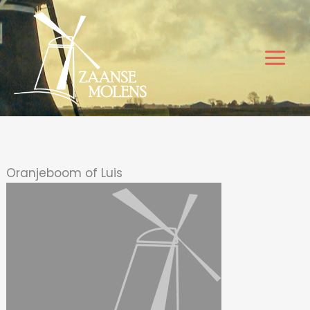
Ga
naar
de
inhoud
Oranjeboom of Luis