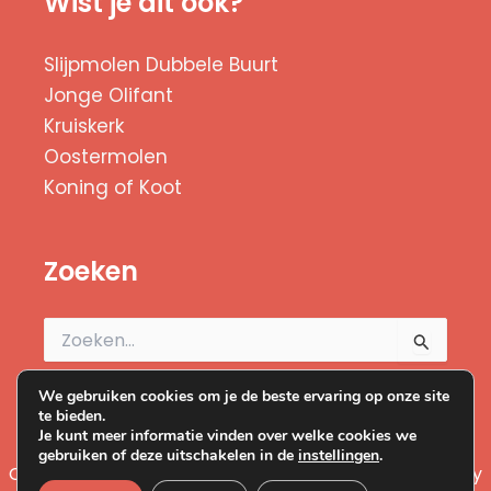
Wist je dit ook?
Slijpmolen Dubbele Buurt
Jonge Olifant
Kruiskerk
Oostermolen
Koning of Koot
Zoeken
Zoek
naar:
We gebruiken cookies om je de beste ervaring op onze site
te bieden.
Je kunt meer informatie vinden over welke cookies we
gebruiken of deze uitschakelen in de
instellingen
.
Copyright © 2026 Duizend Zaanse Molens | Powered by