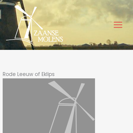
Ga
naar
de
inhoud
Rode Leeuw of Eklips