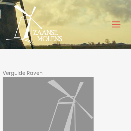
Ga
naar
de
inhoud
Vergulde Raven