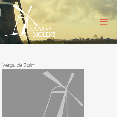
Ga
naar
de
inhoud
Vergulde Zalm