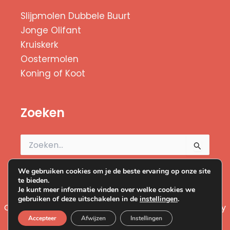
Slijpmolen Dubbele Buurt
Jonge Olifant
Kruiskerk
Oostermolen
Koning of Koot
Zoeken
Zoek
naar:
We gebruiken cookies om je de beste ervaring op onze site
te bieden.
Je kunt meer informatie vinden over welke cookies we
gebruiken of deze uitschakelen in de
instellingen
.
Copyright © 2026 Duizend Zaanse Molens | Powered by
Accepteer
Afwijzen
Instellingen
I-match