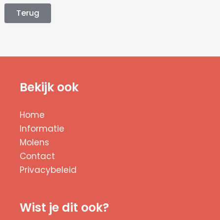
Terug
Bekijk ook
Home
Informatie
Molens
Contact
Privacybeleid
Wist je dit ook?