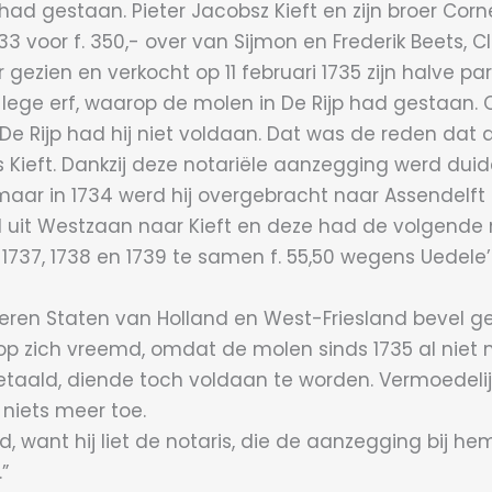
had gestaan. Pieter Jacobsz Kieft en zijn broer Corn
3 voor f. 350,- over van Sijmon en Frederik Beets, Cl
oor gezien en verkocht op 11 februari 1735 zijn halve pa
ege erf, waarop de molen in De Rijp had gestaan. Co
in De Rijp had hij niet voldaan. Dat was de reden da
Kieft. Dankzij deze notariële aanzegging werd duidel
n, maar in 1734 werd hij overgebracht naar Assendel
 uit Westzaan naar Kieft en deze had de volgende 
en 1737, 1738 en 1739 te samen f. 55,50 wegens Uedele
en Staten van Holland en West-Friesland bevel geg
t op zich vreemd, omdat de molen sinds 1735 al niet 
taald, diende toch voldaan te worden. Vermoedelij
niets meer toe.
gd, want hij liet de notaris, die de aanzegging bij 
”