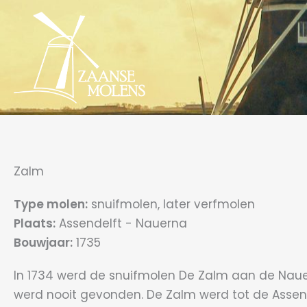
Ga
naar
de
inhoud
Zalm
Type molen:
snuifmolen, later verfmolen
Plaats:
Assendelft - Nauerna
Bouwjaar:
1735
In 1734 werd de snuifmolen De Zalm aan de Nau
werd nooit gevonden. De Zalm werd tot de Assend