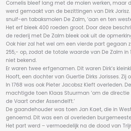
Cornelis bleef lang met de molen werken, maar d
werd gemaakt van de bezittingen van Dirk Jorisz.
snuif-en tabaksmolen De Zalm, ‘aan en ten weste
Het erf bleek 400 roeden groot. Door deze beschr
de rederij met De Zalm bleek ook uit de opmerking:
Ook hier zal het wel om een vierde part gegaan z
255,- op, zodat de totale waarde van De Zalm in 
niet bekend.
Er waren twee erfgenamen. Dit waren Dirk’s kleink
Hooft, een dochter van Guertie Dirks Jorisses. Zi
In 1768 was ook Pieter Jacobsz Kieft overleden. De
machtigde toen Klaas Stuurman ‘om de directie 
de Vaart onder Assendelft.’
De gaandehouder was toen Jan Kaet, die in West
genoemd. Dit was een al overleden burgemeester
Het part werd – vermoedelijk na de dood van Tri