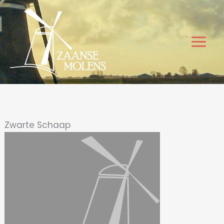
Ga
naar
de
inhoud
Zwarte Schaap