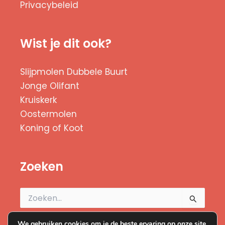
Privacybeleid
Wist je dit ook?
Slijpmolen Dubbele Buurt
Jonge Olifant
Kruiskerk
Oostermolen
Koning of Koot
Zoeken
Zoek
naar:
We gebruiken cookies om je de beste ervaring op onze site